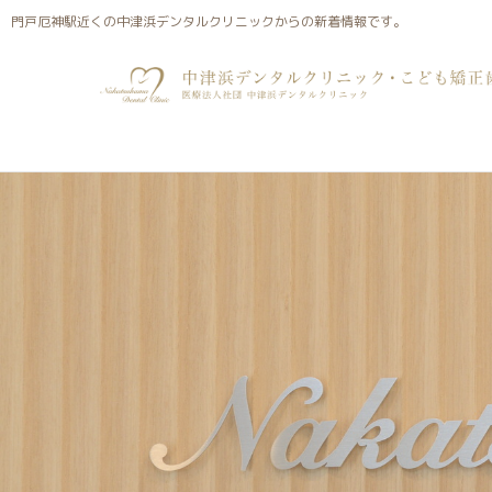
門戸厄神駅近くの中津浜デンタルクリニックからの新着情報
門戸厄神駅近くの中津浜デンタルクリニックからの新着情報です。