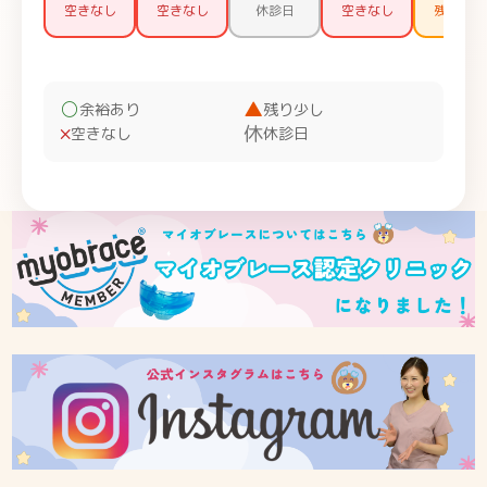
○
▲
余裕あり
残り少し
×
休
空きなし
休診日