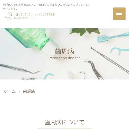
甲東園近くの歯科医、中津浜デンタルクリニックは歯周病の治療も
門戸厄神で歯を失った方へ。中津浜デンタルクリニックのインプラントの
おこなっております。
ページです。
歯周病
Periodontal disease
ホーム
›
歯周病
歯周病について