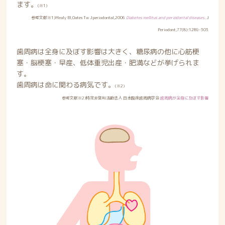
ます。
(※1)
参考文献※1)Mealy BI,Oates Tw J periodontal,2006
Diabetes mellitus and periodontal diseases.
J
Periodont,77(8):1289-303
歯周病は全身に及ぼす影響は大きく、糖尿病の他に心筋梗
塞・脳梗塞・早産、低体重児出産・肥満などが挙げられま
す。
歯周病は命に関わる病気です。
(※2)
参考文献※2)特定非営利活動法人 日本臨床歯周病学会
歯周病が全身に及ぼす影響