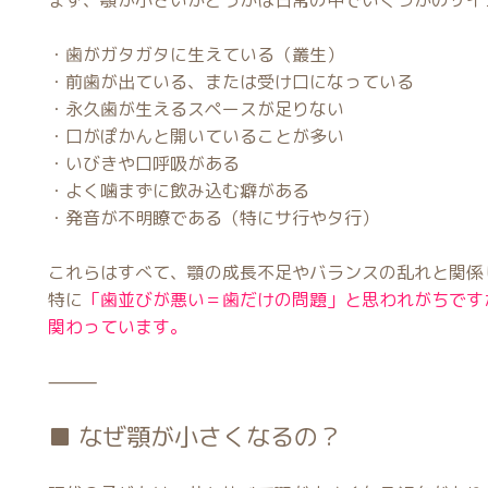
まず、顎が小さいかどうかは日常の中でいくつかのサイ
・歯がガタガタに生えている（叢生）
・前歯が出ている、または受け口になっている
・永久歯が生えるスペースが足りない
・口がぽかんと開いていることが多い
・いびきや口呼吸がある
・よく噛まずに飲み込む癖がある
・発音が不明瞭である（特にサ行やタ行）
これらはすべて、顎の成長不足やバランスの乱れと関係
特に
「歯並びが悪い＝歯だけの問題」と思われがちです
関わっています。
⸻
■ なぜ顎が小さくなるの？