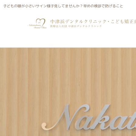
子どもの顎が小さいサイン様子見してませんか？早めの検診
子どもの顎が小さいサイン様子見してませんか？早めの検診で防げること