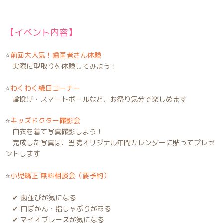
【イベント内容】
⭐️
前回大人気！
歯医者さん体験
実際に型取りを体験してみよう！
⭐️
わくわく
縁日コーナー
輪投げ・スマートボールなど、お祭り気分で楽しめます
⭐️
キッズドクター撮影会
白衣を着て写真撮影しよう！
完成した写真は、当院オリジナル年間カレンダーに貼ってプレゼ
ントします
⭐️
小児矯正 無料相談会（要予約）
✔︎ 歯並びが気になる
✔︎ 口ぽかん・指しゃぶりがある
✔︎ マイオブレースが気になる