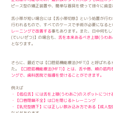
ピース型の矯正装置や、簡単な器具を使って徐々に歯並
舌小帯が短い場合には【舌小帯切除】という処置が行わ
行われるもので、すべてのケースで手術が必要になると
レーニングで改善する
事もあります。また、日中何もし
(ていいぜつ)】の場合も、
舌を本来あるべき上顎(うわあ
となります。
さらに、最近では【口腔筋機能療法(MFT)】と呼ばれ
た。
【口腔筋機能療法(MFT)】とは、舌や唇、頬の筋
ングで、歯科医院で指導を受けることができます。
例えば
・【低位舌】には舌を上顎(うわあご)のスポットにつけ
・【口唇閉鎖不全】は口を閉じるトレーニング
・【乳児型嚥下】には正しい飲み込み方である【成人型
などがあります。