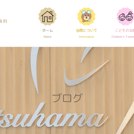
グページです。
ホーム
当院について
こどもの治
Home
Information
Children's Treat
ブログ