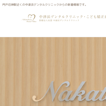
門戸厄神駅近くの中津浜デンタルクリニックが配信するブロ
門戸厄神駅近くの中津浜デンタルクリニックからの新着情報です。